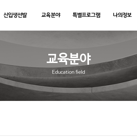
신입생선발
교육분야
특별프로그램
나의정보
교육분야
Education field